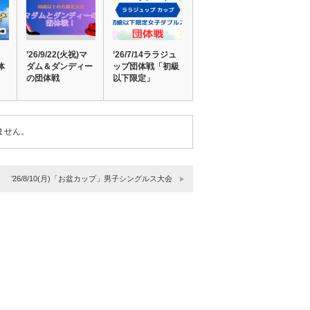
’26/9/22(火祝)マ
’26/7/14ララジュ
体
ダム＆ダンディー
ップ団体戦「初級
の団体戦
以下限定」
ません。
’26/8/10(月)「お盆カップ」男子シングルス大会