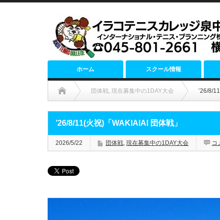
ホーム
スクール情報
団体戦
,
現在募集中の1DAY大会
’26/8
’26/8/11(火祝)「WAKIAIAI 団体戦」
2026/5/22
団体戦
,
現在募集中の1DAY大会
コ