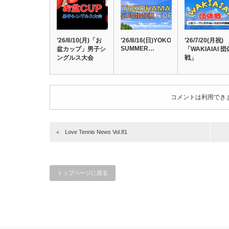
’26/8/10(月)「お
’26/8/16(日)YOKOHAMA
’26/7/20(月祝)
SUMMER…
盆カップ」男子シ
「WAKIAIAI 団
ングルス大会
戦」
コメントは利用でき
Love Tennis News Vol.81
トップページに戻る