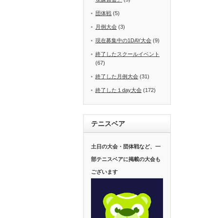
団体戦
(5)
月例大会
(3)
現在募集中の1DAY大会
(9)
終了したスクールイベント
(67)
終了した月例大会
(31)
終了した１day大会
(172)
テニスベア
土日の大会・団体戦など、一
部テニスベアに掲載の大会も
ございます