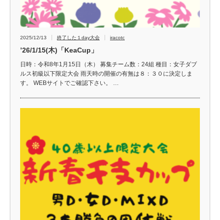
2025/12/13
終了した１day大会
iracotc
’26/1/15(木)「KeaCup」
日時：令和8年1月15日（木） 募集チーム数：24組 種目：女子ダブ
ルス初級以下限定大会 雨天時の開催の有無は８：３０に決定しま
す。 WEBサイトでご確認下さい。 …