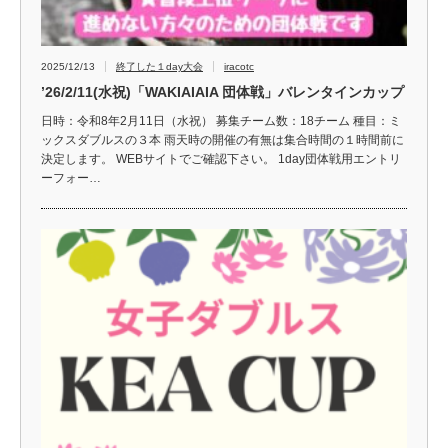
2025/12/13
終了した１day大会
iracotc
’26/2/11(水祝)「WAKIAIAIA 団体戦」バレンタインカップ
日時：令和8年2月11日（水祝） 募集チーム数：18チーム 種目：ミ
ックスダブルスの３本 雨天時の開催の有無は集合時間の１時間前に
決定します。 WEBサイトでご確認下さい。 1day団体戦用エントリ
ーフォー…