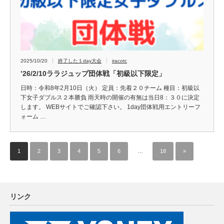
2025/10/20
終了した１day大会
iracotc
’26/2/10ララジュップ団体戦「初級以下限定」
日時：令和8年2月10日（火） 定員：先着２０チーム 種目：初級以
下女子ダブルス２本勝負 雨天時の開催の有無は当日8：３０に決定
します。 WEBサイトでご確認下さい。 1day団体戦用エントリーフ
ォーム …
1
2
3
4
5
6
…
18
»
リンク