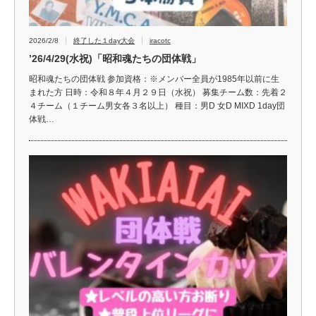
2026/2/8
終了した１day大会
iracotc
’26/4/29(水祝)「昭和魂たちの団体戦」
昭和魂たちの団体戦 参加資格：※メンバー全員が1985年以前に生
まれた方 日時：令和８年４月２９日（水祝） 募集チーム数：先着２
４チーム（１チーム男女各３名以上） 種目：男D 女D MIXD 1day団
体戦…