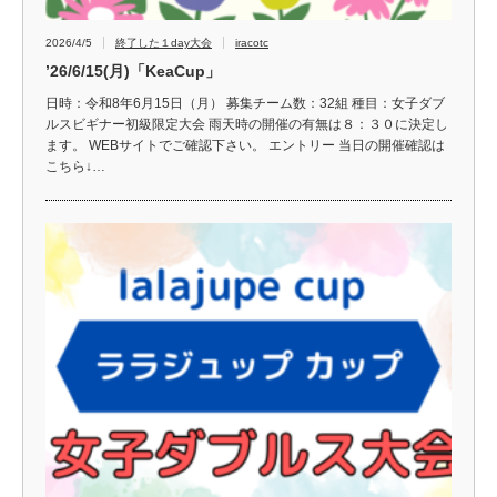
2026/4/5
終了した１day大会
iracotc
’26/6/15(月)「KeaCup」
日時：令和8年6月15日（月） 募集チーム数：32組 種目：女子ダブ
ルスビギナー初級限定大会 雨天時の開催の有無は８：３０に決定し
ます。 WEBサイトでご確認下さい。 エントリー 当日の開催確認は
こちら↓…