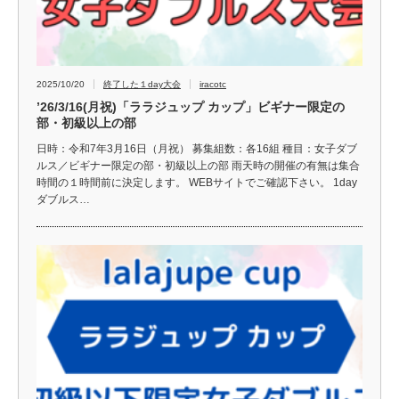
2025/10/20
終了した１day大会
iracotc
’26/3/16(月祝)「ララジュップ カップ」ビギナー限定の
部・初級以上の部
日時：令和7年3月16日（月祝） 募集組数：各16組 種目：女子ダブ
ルス／ビギナー限定の部・初級以上の部 雨天時の開催の有無は集合
時間の１時間前に決定します。 WEBサイトでご確認下さい。 1day
ダブルス…