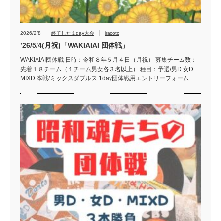
2026/2/8
終了した１day大会
iracotc
’26/5/4(月祝)「WAKIAIAI 団体戦」
WAKIAIAI団体戦 日時：令和８年５月４日（月祝） 募集チーム数：
先着１８チーム（１チーム男女各３名以上） 種目：予選/男D 女D
MIXD 本戦/ミックスダブルス 1day団体戦用エントリーフォーム …