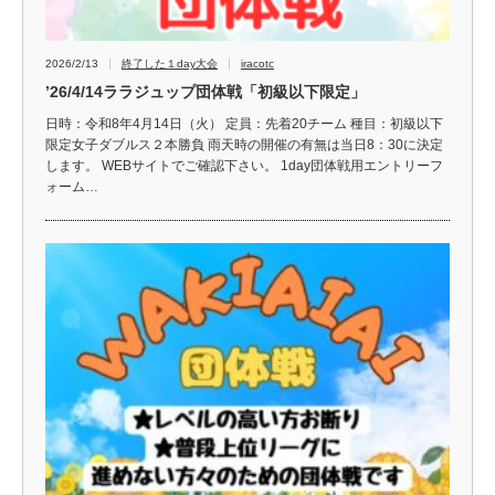
2026/2/13
終了した１day大会
iracotc
’26/4/14ララジュップ団体戦「初級以下限定」
日時：令和8年4月14日（火） 定員：先着20チーム 種目：初級以下
限定女子ダブルス２本勝負 雨天時の開催の有無は当日8：30に決定
します。 WEBサイトでご確認下さい。 1day団体戦用エントリーフ
ォーム…