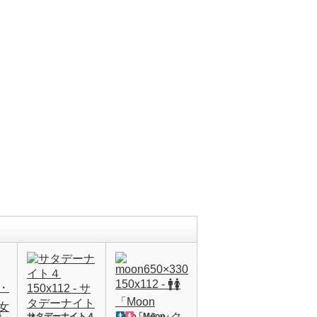
後
サタデーナイト４
「Moon