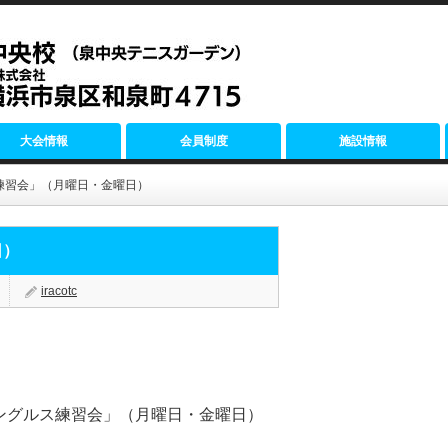
大会情報
会員制度
施設情報
練習会」（月曜日・金曜日）
日）
iracotc