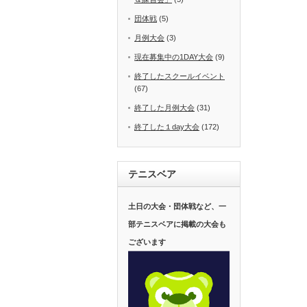
団体戦
(5)
月例大会
(3)
現在募集中の1DAY大会
(9)
終了したスクールイベント
(67)
終了した月例大会
(31)
終了した１day大会
(172)
テニスベア
土日の大会・団体戦など、一
部テニスベアに掲載の大会も
ございます