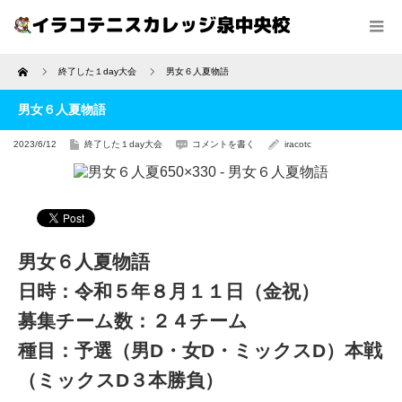
Home
終了した１day大会
男女６人夏物語
男女６人夏物語
2023/6/12
終了した１day大会
コメントを書く
iracotc
男女６人夏物語
日時：令和５年８月１１日（金祝）
募集チーム数：２４チーム
種目：予選（男D・女D・ミックスD）本戦
（ミックスD３本勝負）