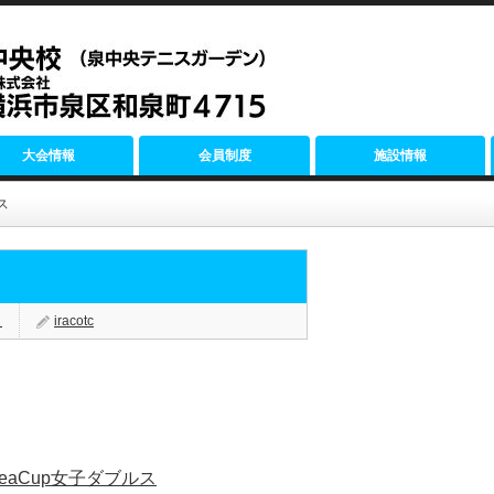
大会情報
会員制度
施設情報
ス
く
iracotc