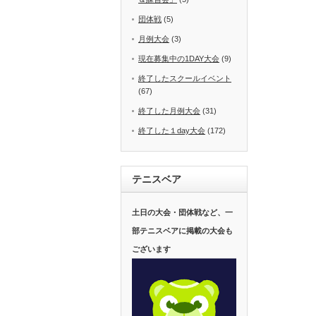
団体戦
(5)
月例大会
(3)
現在募集中の1DAY大会
(9)
終了したスクールイベント
(67)
終了した月例大会
(31)
終了した１day大会
(172)
テニスベア
土日の大会・団体戦など、一
部テニスベアに掲載の大会も
ございます