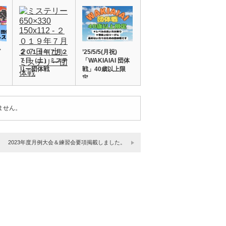
ゴ
２０１９年７月２
’25/5/5(月祝)
７日（土）ミステ
「WAKIAIAI 団体
リー団体戦
戦」40歳以上限
定…
ません。
2023年度月例大会＆練習会要項掲載しました。