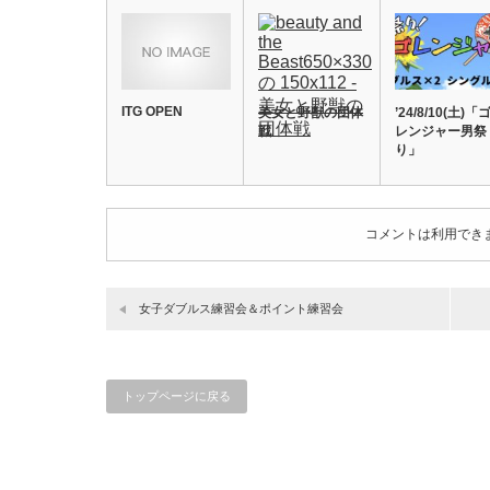
ITG OPEN
美女と野獣の団体
’24/8/10(土)「
戦
レンジャー男祭
り」
コメントは利用でき
女子ダブルス練習会＆ポイント練習会
トップページに戻る