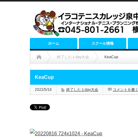
ホーム
スクール情報
終了した１day大会
KeaCup
KeaCup
2022/5/16
終了した１day大会
コメントを書