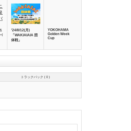
YOKOHAMA
１
’24/8/12(月)
Golden Week
バ
「WAKIAIAIA 団
Cup
体戦」
トラックバック ( 0 )