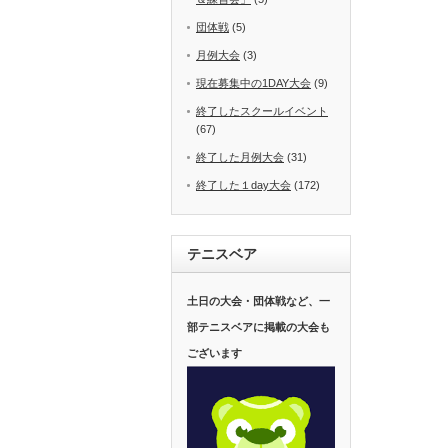
団体戦
(5)
月例大会
(3)
現在募集中の1DAY大会
(9)
終了したスクールイベント
(67)
終了した月例大会
(31)
終了した１day大会
(172)
テニスベア
土日の大会・団体戦など、一
部テニスベアに掲載の大会も
ございます