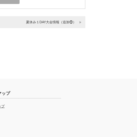
夏休み１DAY大会情報（追加⓵）
マップ
ップ