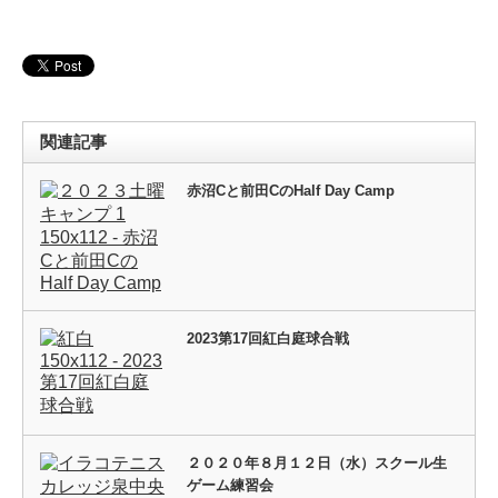
関連記事
赤沼Cと前田CのHalf Day Camp
2023第17回紅白庭球合戦
２０２０年８月１２日（水）スクール生
ゲーム練習会