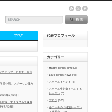
ブログ
代表プロフィール
カテゴリー
Happy Tennis Time
(3)
ラジュップ カップ」ビギナー限定
Love Tennis News
(43)
スクールイベント
(5)
KIAIAI 団体戦」スポーツの日カ
スクール生対象イベント＆
レッスン
(5)
2026年7月26日
ブログ
(103)
ス付き「女子ダブルス練習
26年7月26日
各コーチの「特別レッスン
＆練習会」
(5)