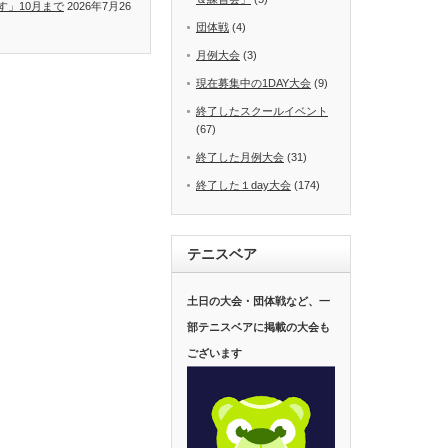
す」10月まで
2026年7月26
団体戦
(4)
月例大会
(3)
現在募集中の1DAY大会
(9)
終了したスクールイベント
(67)
終了した月例大会
(31)
終了した１day大会
(174)
テニスベア
土日の大会・団体戦など、一
部テニスベアに掲載の大会も
ございます