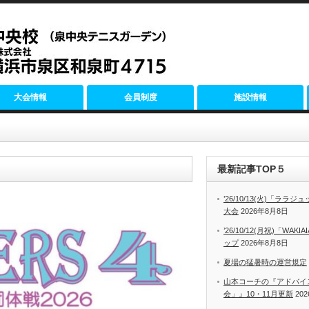
大会情報
会員制度
施設情報
最新記事TOP５
’26/10/13(火)「ラ
大会
2026年8月8日
’26/10/12(月祝)「WA
ップ
2026年8月8日
夏場の猛暑時の運営規定
山本コーチの『アドバイ
会」』10・11月更新
20