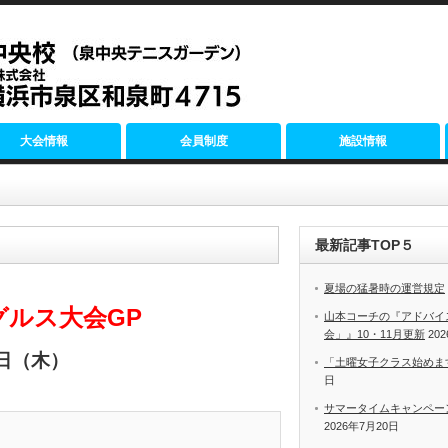
大会情報
会員制度
施設情報
最新記事TOP５
夏場の猛暑時の運営規定
グルス大会GP
山本コーチの『アドバイ
会」』10・11月更新
20
日（木）
「土曜女子クラス始めま
日
サマータイムキャンペー
2026年7月20日