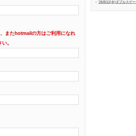
’26/8/12(水)ダブルス
、またhotmailの方はご利用になれ
さい。