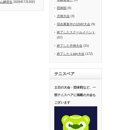
ゲーム練習会
2026年7月20日
団体戦
(5)
月例大会
(3)
現在募集中の1DAY大会
(9)
終了したスクールイベント
(67)
終了した月例大会
(31)
終了した１day大会
(172)
テニスベア
土日の大会・団体戦など、一
部テニスベアに掲載の大会も
ございます